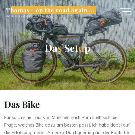
Skip
Thomas - on the road again ...
to
VON MÜNCHEN NACH ROM
content
D
a
s
S
e
t
u
p
Home
Das Bike
Für solch eine Tour von München nach Rom stellt sich die
Frage, welches Bike dazu am besten passt. Ich habe dabei auf
die Erfahrung meiner Amerika-Durchquerung auf der Route 66