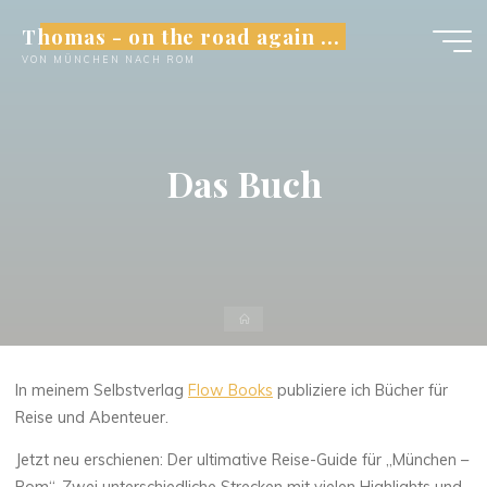
Skip
Thomas - on the road again ...
to
VON MÜNCHEN NACH ROM
content
Das Buch
Home
In meinem Selbstverlag
Flow Books
publiziere ich Bücher für
Reise und Abenteuer.
Jetzt neu erschienen: Der ultimative Reise-Guide für „München –
Rom“. Zwei unterschiedliche Strecken mit vielen Highlights und