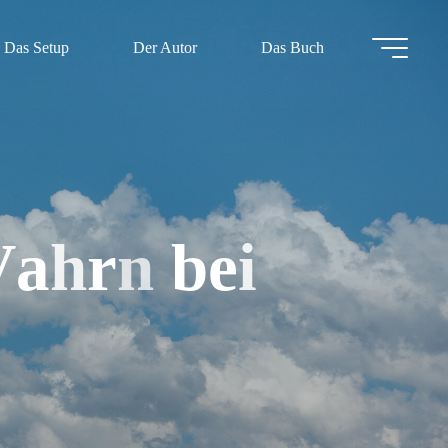
Das Setup
Der Autor
Das Buch
V
a
h
r
n
b
e
i