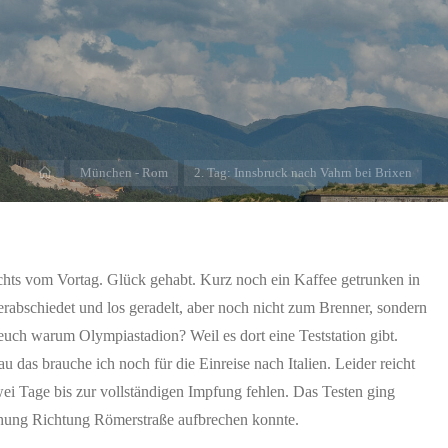
Home
München - Rom
2. Tag: Innsbruck nach Vahrn bei Brixen
chts vom Vortag. Glück gehabt. Kurz noch ein Kaffee getrunken in
bschiedet und los geradelt, aber noch nicht zum Brenner, sondern
 euch warum Olympiastadion? Weil es dort eine Teststation gibt.
u das brauche ich noch für die Einreise nach Italien. Leider reicht
wei Tage bis zur vollständigen Impfung fehlen. Das Testen ging
chung Richtung Römerstraße aufbrechen konnte.