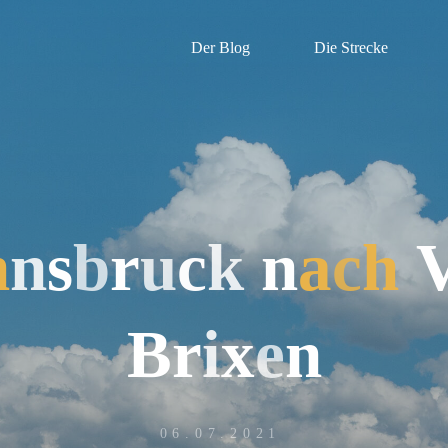
Der Blog
Die Strecke
n
n
s
b
r
u
c
k
n
a
c
h
B
r
i
x
e
n
06.07.2021